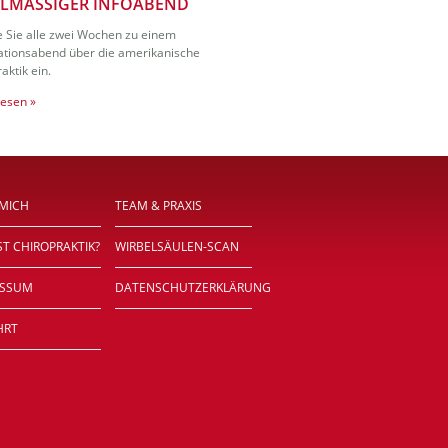
LMÄSSIGER INFOABEND
WARUM ICH CHIROPRAK
e Sie alle zwei Wochen zu einem
Weil ich das angeborene Potentia
ationsabend über die amerikanische
ehre, wahrhaft gesund zu sein. We
aktik ein.
verlangt, den Neugeborenen, den
lesen »
Weiterlesen »
 MICH
TEAM & PRAXIS
ST CHIROPRAKTIK?
WIRBELSÄULEN-SCAN
ESSUM
DATENSCHUTZERKLÄRUNG
HRT