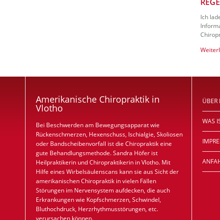
REGE
Ich lad
Inform
Chiropr
Weiter
Amerikanische Chiropraktik in
ÜBER
Vlotho
WAS I
Bei Beschwerden am Bewegungsapparat wie
Rückenschmerzen, Hexenschuss, Ischialgie, Skoliosen
IMPR
oder Bandscheibenvorfall ist die Chiropraktik eine
gute Behandlungsmethode. Sandra Höfer ist
ANFA
Heilpraktikerin und Chiropraktikerin in Vlotho. Mit
Hilfe eines Wirbelsäulenscans kann sie aus Sicht der
amerikanischen Chiropraktik in vielen Fällen
Störungen im Nervensystem aufdecken, die auch
Erkrankungen wie Kopfschmerzen, Schwindel,
Bluthochdruck, Herzrhythmusstörungen, etc.
verursachen können.