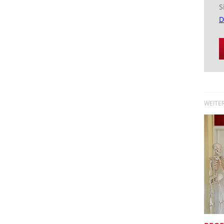
S
D
WEITE