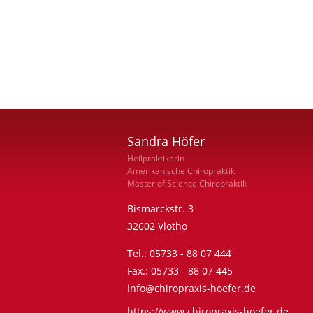
Sandra Höfer
Heilpraktikerin
Amerikanische Chiropraktik
Master of Science Chiropraktik
Bismarckstr. 3
32602
Vlotho
Tel.:
05733 - 88 07 444
Fax.:
05733 - 88 07 445
info@chiropraxis-hoefer.de
https://www.chiropraxis-hoefer.de