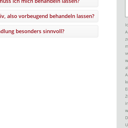
muss ich mich behandeln lassen?
iv, also vorbeugend behandeln lassen?
I
dlung besonders sinnvoll?
A
z
m
v
w
a
A
k
E
Z
i
w
D
U